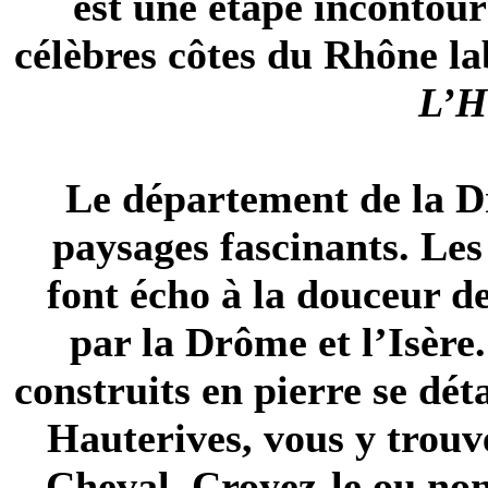
est une étape incontou
célèbres
côtes du Rhône
la
L’H
Le département de la D
paysages fascinants. Les
font écho à la douceur d
par la Drôme et l’
Isère
construits en pierre se dé
Hauterives, vous y trouv
Cheval. Croyez-le ou non